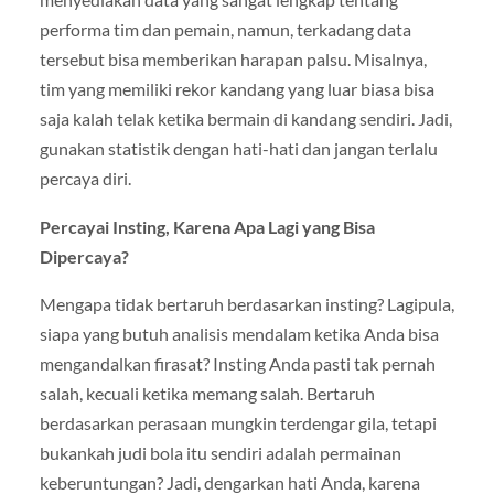
performa tim dan pemain, namun, terkadang data
tersebut bisa memberikan harapan palsu. Misalnya,
tim yang memiliki rekor kandang yang luar biasa bisa
saja kalah telak ketika bermain di kandang sendiri. Jadi,
gunakan statistik dengan hati-hati dan jangan terlalu
percaya diri.
Percayai Insting, Karena Apa Lagi yang Bisa
Dipercaya?
Mengapa tidak bertaruh berdasarkan insting? Lagipula,
siapa yang butuh analisis mendalam ketika Anda bisa
mengandalkan firasat? Insting Anda pasti tak pernah
salah, kecuali ketika memang salah. Bertaruh
berdasarkan perasaan mungkin terdengar gila, tetapi
bukankah judi bola itu sendiri adalah permainan
keberuntungan? Jadi, dengarkan hati Anda, karena