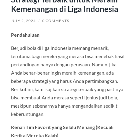
Kemenangan di Liga Indonesia
JULY 2, 2024
/
0 COMMENTS
Pendahuluan
Berjudi bola di liga Indonesia memang menarik,
terutama bagi mereka yang merasa bisa menebak hasil
pertandingan hanya dengan perasaan. Namun, jika
Anda benar-benar ingin meraih kemenangan, ada
beberapa strategi yang harus Anda pertimbangkan.
Berikut ini, kami sajikan strategi terbaik yang pastinya
bisa membuat Anda merasa seperti jenius judi bola,
meskipun sebenarnya hanya mengandalkan sedikit
keberuntungan.
Kenali Tim Favorit yang Selalu Menang (Kecuali
Ketika Mereka Kalah)