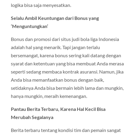
logika bisa saja menyesatkan.
Selalu Ambil Keuntungan dari Bonus yang
‘Menguntungkan’
Bonus dan promosi dari situs judi bola liga Indonesia
adalah hal yang menarik. Tapi jangan terlalu
bersemangat, karena bonus sering kali datang dengan
syarat dan ketentuan yang bisa membuat Anda merasa
seperti sedang membaca kontrak asuransi. Namun, jika
Anda bisa memanfaatkan bonus dengan baik,
setidaknya Anda bisa bermain lebih lama dan mungkin,
hanya mungkin, meraih kemenangan.
Pantau Berita Terbaru, Karena Hal Kecil Bisa
Merubah Segalanya
Berita terbaru tentang kondisi tim dan pemain sangat