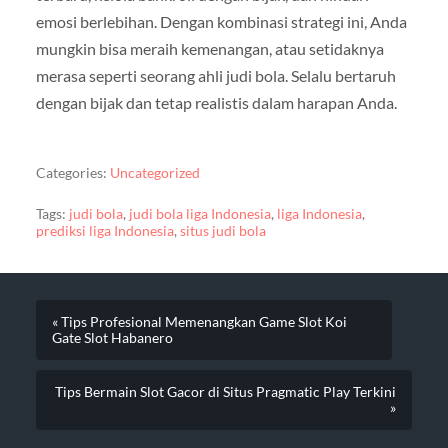
emosi berlebihan. Dengan kombinasi strategi ini, Anda
mungkin bisa meraih kemenangan, atau setidaknya
merasa seperti seorang ahli judi bola. Selalu bertaruh
dengan bijak dan tetap realistis dalam harapan Anda.
Categories:
Uncategorized
Tags:
judi bola
,
judi bola liga Indonesia
,
liga Indonesia
,
prediksi liga Indonesia
,
situs judi bola
« Tips Profesional Memenangkan Game Slot Koi
Gate Slot Habanero
Tips Bermain Slot Gacor di Situs Pragmatic Play Terkini
»