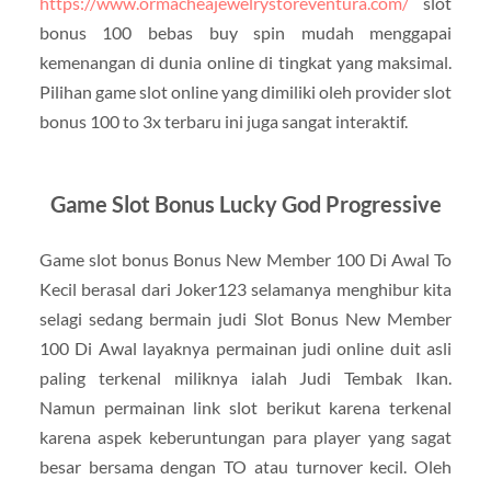
https://www.ormacheajewelrystoreventura.com/
slot
bonus 100 bebas buy spin mudah menggapai
kemenangan di dunia online di tingkat yang maksimal.
Pilihan game slot online yang dimiliki oleh provider slot
bonus 100 to 3x terbaru ini juga sangat interaktif.
Game Slot Bonus Lucky God Progressive
Game slot bonus Bonus New Member 100 Di Awal To
Kecil berasal dari Joker123 selamanya menghibur kita
selagi sedang bermain judi Slot Bonus New Member
100 Di Awal layaknya permainan judi online duit asli
paling terkenal miliknya ialah Judi Tembak Ikan.
Namun permainan link slot berikut karena terkenal
karena aspek keberuntungan para player yang sagat
besar bersama dengan TO atau turnover kecil. Oleh