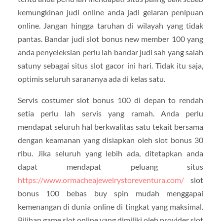
kemungkinan judi online anda jadi gelaran penipuan
online. Jangan hingga taruhan di wilayah yang tidak
pantas. Bandar judi slot bonus new member 100 yang
anda penyeleksian perlu lah bandar judi sah yang salah
satuny sebagai situs slot gacor ini hari. Tidak itu saja,
optimis seluruh sarananya ada di kelas satu.
Servis costumer slot bonus 100 di depan to rendah
setia perlu lah servis yang ramah. Anda perlu
mendapat seluruh hal berkwalitas satu tekait bersama
dengan keamanan yang disiapkan oleh slot bonus 30
ribu. Jika seluruh yang lebih ada, ditetapkan anda
dapat mendapat peluang situs
https://www.ormacheajewelrystoreventura.com/
slot
bonus 100 bebas buy spin mudah menggapai
kemenangan di dunia online di tingkat yang maksimal.
Pilihan game slot online yang dimiliki oleh provider slot