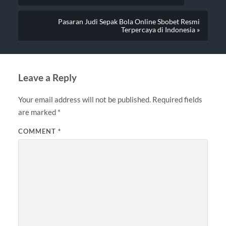
Pasaran Judi Sepak Bola Online Sbobet Resmi
Terpercaya di Indonesia »
Leave a Reply
Your email address will not be published.
Required fields
are marked
*
COMMENT
*