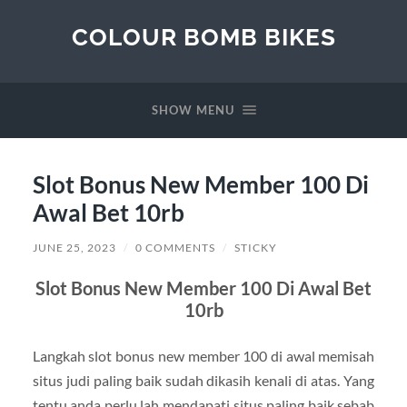
COLOUR BOMB BIKES
SHOW MENU
Slot Bonus New Member 100 Di
Awal Bet 10rb
JUNE 25, 2023
/
0 COMMENTS
/
STICKY
Slot Bonus New Member 100 Di Awal Bet
10rb
Langkah slot bonus new member 100 di awal memisah
situs judi paling baik sudah dikasih kenali di atas. Yang
tentu anda perlu lah mendapati situs paling baik sebab