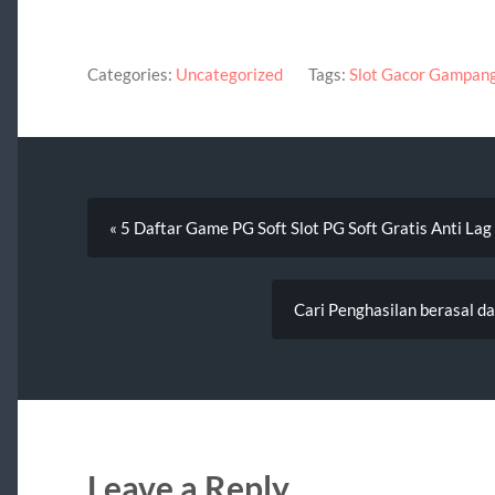
Categories:
Uncategorized
Tags:
Slot Gacor Gampan
« 5 Daftar Game PG Soft Slot PG Soft Gratis Anti Lag
Cari Penghasilan berasal da
Leave a Reply