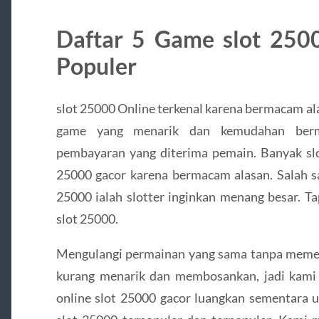
Daftar 5 Game slot 250
Populer
slot 25000 Online terkenal karena bermacam al
game yang menarik dan kemudahan bermai
pembayaran yang diterima pemain. Banyak slot
25000 gacor karena bermacam alasan. Salah s
25000 ialah slotter inginkan menang besar. T
slot 25000.
Mengulangi permainan yang sama tanpa mem
kurang menarik dan membosankan, jadi kami
online slot 25000 gacor luangkan sementara u