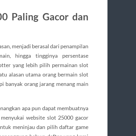
00 Paling Gacor dan
asan, menjadi berasal dari penampilan
n, hingga tingginya persentase
ter yang lebih pilih permainan slot
atu alasan utama orang bermain slot
api banyak orang jarang menang main
enangkan apa pun dapat membuatnya
 menyukai website slot 25000 gacor
ntuk meninjau dan pilih daftar game