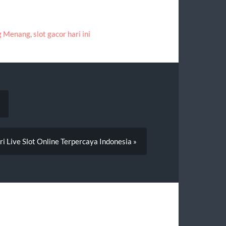
g Menang
,
slot gacor hari ini
ri Live Slot Online Terpercaya Indonesia »