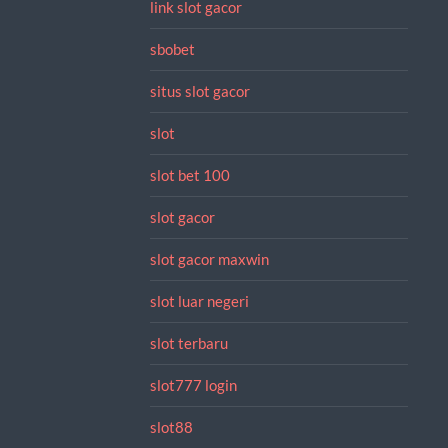
link slot gacor
sbobet
situs slot gacor
slot
slot bet 100
slot gacor
slot gacor maxwin
slot luar negeri
slot terbaru
slot777 login
slot88