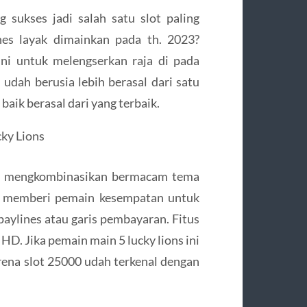
 sukses jadi salah satu slot paling
nes layak dimainkan pada th. 2023?
ini untuk melengserkan raja di pada
udah berusia lebih berasal dari satu
baik berasal dari yang terbaik.
ky Lions
ang mengkombinasikan bermacam tema
ni memberi pemain kesempatan untuk
aylines atau garis pembayaran. Fitus
HD. Jika pemain main 5 lucky lions ini
rena slot 25000 udah terkenal dengan