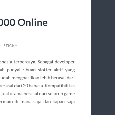
5000 Online
a
/
STICKY
donesia terpercaya. Sebagai developer
h punyai ribuan slotter aktif yang
e udah menghasilkan lebih berasal dari
berasal dari 20 bahasa. Kompatibilitas
i jual utama berasal dari seluruh game
ermain di mana saja dan kapan saja