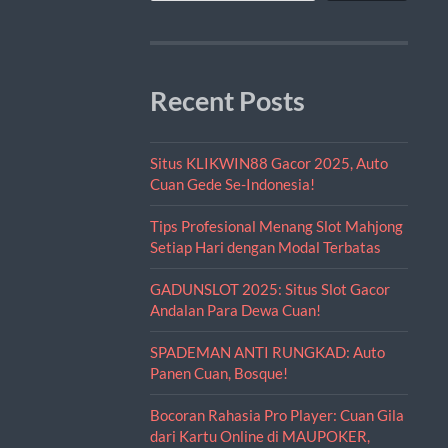
Recent Posts
Situs KLIKWIN88 Gacor 2025, Auto
Cuan Gede Se-Indonesia!
Tips Profesional Menang Slot Mahjong
Setiap Hari dengan Modal Terbatas
GADUNSLOT 2025: Situs Slot Gacor
Andalan Para Dewa Cuan!
SPADEMAN ANTI RUNGKAD: Auto
Panen Cuan, Bosque!
Bocoran Rahasia Pro Player: Cuan Gila
dari Kartu Online di MAUPOKER,