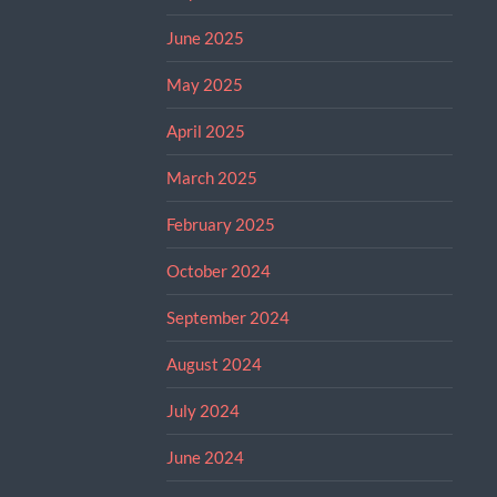
June 2025
May 2025
April 2025
March 2025
February 2025
October 2024
September 2024
August 2024
July 2024
June 2024