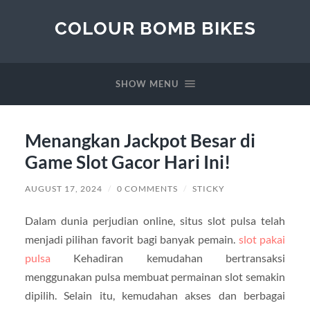
COLOUR BOMB BIKES
SHOW MENU
Menangkan Jackpot Besar di
Game Slot Gacor Hari Ini!
AUGUST 17, 2024
/
0 COMMENTS
/
STICKY
Dalam dunia perjudian online, situs slot pulsa telah
menjadi pilihan favorit bagi banyak pemain.
slot pakai
pulsa
Kehadiran kemudahan bertransaksi
menggunakan pulsa membuat permainan slot semakin
dipilih. Selain itu, kemudahan akses dan berbagai