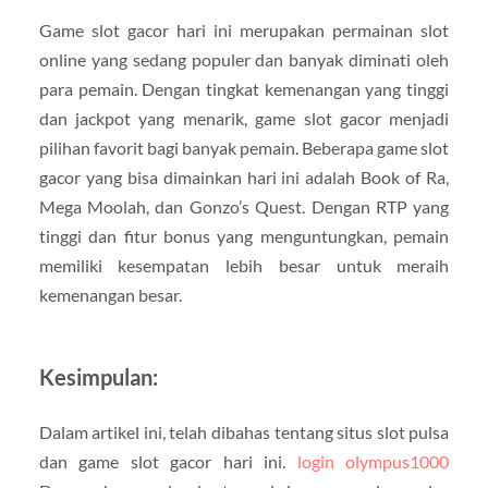
Game slot gacor hari ini merupakan permainan slot
online yang sedang populer dan banyak diminati oleh
para pemain. Dengan tingkat kemenangan yang tinggi
dan jackpot yang menarik, game slot gacor menjadi
pilihan favorit bagi banyak pemain. Beberapa game slot
gacor yang bisa dimainkan hari ini adalah Book of Ra,
Mega Moolah, dan Gonzo’s Quest. Dengan RTP yang
tinggi dan fitur bonus yang menguntungkan, pemain
memiliki kesempatan lebih besar untuk meraih
kemenangan besar.
Kesimpulan:
Dalam artikel ini, telah dibahas tentang situs slot pulsa
dan game slot gacor hari ini.
login olympus1000