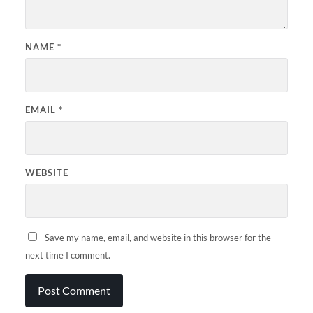
NAME
*
EMAIL
*
WEBSITE
Save my name, email, and website in this browser for the
next time I comment.