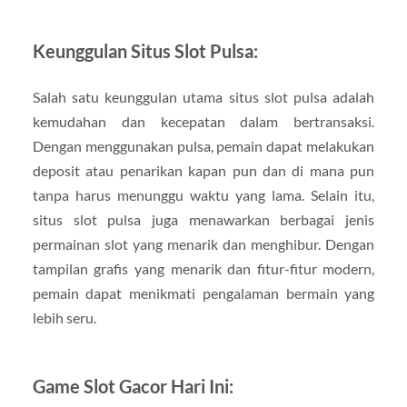
Keunggulan Situs Slot Pulsa:
Salah satu keunggulan utama situs slot pulsa adalah
kemudahan dan kecepatan dalam bertransaksi.
Dengan menggunakan pulsa, pemain dapat melakukan
deposit atau penarikan kapan pun dan di mana pun
tanpa harus menunggu waktu yang lama. Selain itu,
situs slot pulsa juga menawarkan berbagai jenis
permainan slot yang menarik dan menghibur. Dengan
tampilan grafis yang menarik dan fitur-fitur modern,
pemain dapat menikmati pengalaman bermain yang
lebih seru.
Game Slot Gacor Hari Ini: