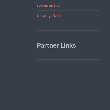
spaceman slot
Uncategorized
Partner Links