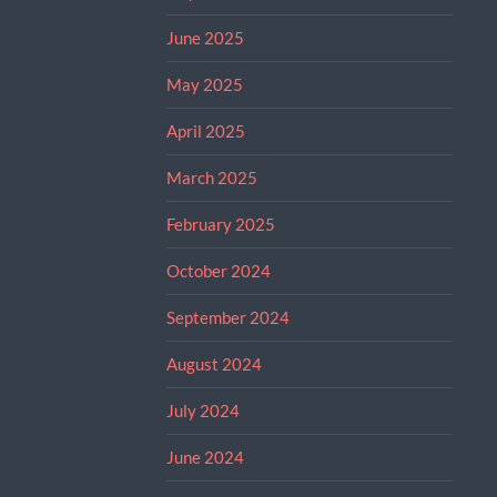
June 2025
May 2025
April 2025
March 2025
February 2025
October 2024
September 2024
August 2024
July 2024
June 2024