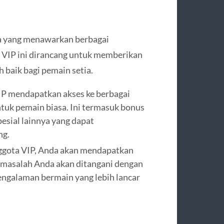
ya yang menawarkan berbagai
 VIP ini dirancang untuk memberikan
 baik bagi pemain setia.
IP mendapatkan akses ke berbagai
ntuk pemain biasa. Ini termasuk bonus
pesial lainnya yang dapat
ng.
nggota VIP, Anda akan mendapatkan
i masalah Anda akan ditangani dengan
pengalaman bermain yang lebih lancar