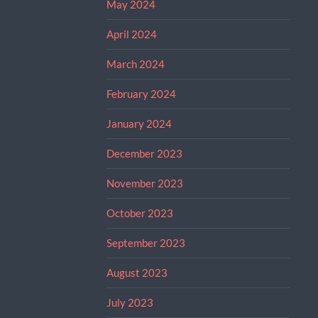
May 2024
April 2024
March 2024
February 2024
January 2024
December 2023
November 2023
October 2023
September 2023
August 2023
July 2023