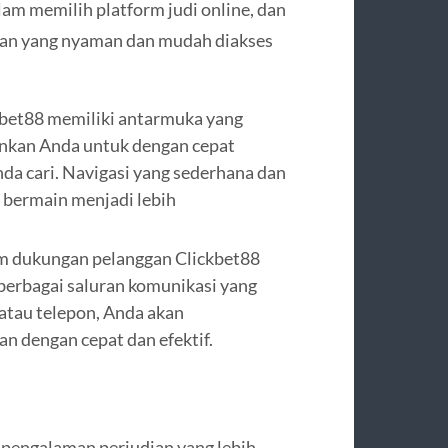
am memilih platform judi online, dan
ngan yang nyaman dan mudah diakses
kbet88 memiliki antarmuka yang
nkan Anda untuk dengan cepat
a cari. Navigasi yang sederhana dan
bermain menjadi lebih
im dukungan pelanggan Clickbet88
berbagai saluran komunikasi yang
, atau telepon, Anda akan
 dengan cepat dan efektif.
 pengalaman perjudian yang lebih