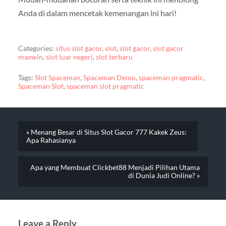
Anda di dalam mencetak kemenangan ini hari!
Categories:
situs slot gacor
,
slot
,
slot gacor
,
slot gacor
maxwin
,
slot luar negeri
,
slot terbaru
Tags:
Slot Spaceman
,
Spaceman Demo
,
spaceman pragmatic
,
Spaceman Slot
,
spaceman slot pragmatic
« Menang Besar di Situs Slot Gacor 777 Kakek Zeus:
Apa Rahasianya
Apa yang Membuat Clickbet88 Menjadi Pilihan Utama
di Dunia Judi Online? »
Leave a Reply