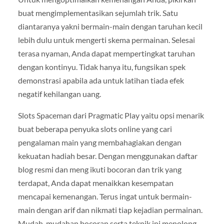
buat mengimplementasikan sejumlah trik. Satu
diantaranya yakni bermain-main dengan taruhan kecil
lebih dulu untuk mengerti skema permainan. Selesai
terasa nyaman, Anda dapat mempertingkat taruhan
dengan kontinyu. Tidak hanya itu, fungsikan spek
demonstrasi apabila ada untuk latihan tiada efek
negatif kehilangan uang.
Slots Spaceman dari Pragmatic Play yaitu opsi menarik
buat beberapa penyuka slots online yang cari
pengalaman main yang membahagiakan dengan
kekuatan hadiah besar. Dengan menggunakan daftar
blog resmi dan meng ikuti bocoran dan trik yang
terdapat, Anda dapat menaikkan kesempatan
mencapai kemenangan. Terus ingat untuk bermain-
main dengan arif dan nikmati tiap kejadian permainan.
Mudah-mudahan bocoran serta teknik ini menolong